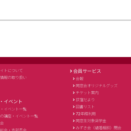
イトについて
会員サービス
情報の取り扱い
会報
同窓会オリジナルグッズ
チケット案内
荻窪だより
・イベント
図書リスト
・イベント一覧
72年館利用
の講座・イベント一覧
同窓生対象奨学金
会
みずき会（結婚相談）閉会
総会・支部長会