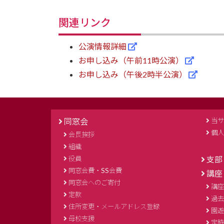
関連リンク
公演情報詳細
お申し込み（午前11時公演）
お申し込み（午後2時半公演）
同窓会
当サ
個人
会長挨拶
組織
役員
支部
同窓会費・SS会費
講座
同窓会へのご寄付
講座
定款
過去
住所変更・メールアドレス登録
園遊
母校支援
定時