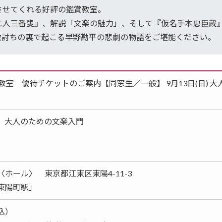
させてくれる好評の鑑賞教室。
二人三番叟』、解説「文楽の魅力」、そして『仮名手本忠臣蔵
敵討ちの裏で起こる早野勘平の悲劇の物語をご堪能ください。
教室 優待チケットのご案内【同窓生／一般】 9月13日(日) 大
（日）大人のための文楽入門
ホール〉 東京都江東区東陽4-11-3
東陽町駅」
税込）