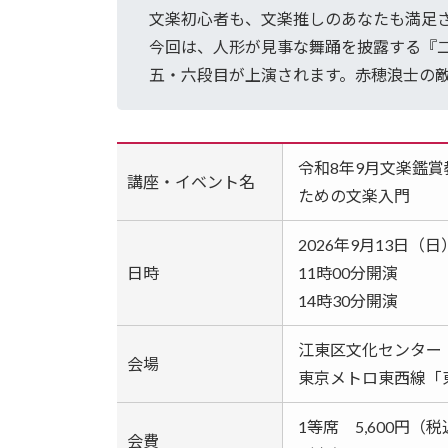
文楽初心者も、文楽推しのあなたも満足
今回は、人形が見事な舞踊を披露する『
五・六段目が上演されます。赤穂浪士の
令和8年9月文楽鑑賞
講座・イベント名
ための文楽入門
2026年9月13日
日時
11時00分開演
14時30分開演
江東区文化センター〈
会場
東京メトロ東西線「
1等席 5,600円（
会費