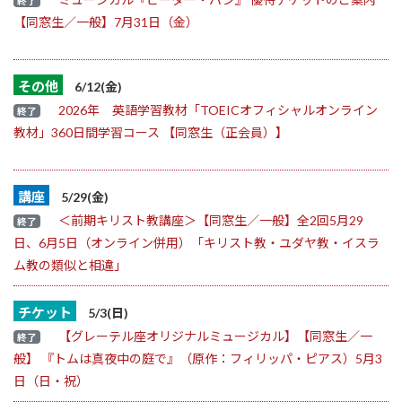
終了
【同窓生／一般】7月31日（金）
その他
6/12(金)
2026年 英語学習教材「TOEICオフィシャルオンライン
終了
教材」360日間学習コース 【同窓生（正会員）】
講座
5/29(金)
＜前期キリスト教講座＞【同窓生／一般】全2回5月29
終了
日、6月5日（オンライン併用）「キリスト教・ユダヤ教・イスラ
ム教の類似と相違」
チケット
5/3(日)
【グレーテル座オリジナルミュージカル】【同窓生／一
終了
般】 『トムは真夜中の庭で』（原作：フィリッパ・ピアス）5月3
日（日・祝）