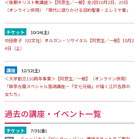
＜後期キリスト教講座＞【同窓生／一般】全2回10月2日、23日
（オンライン併用）「現代に語りかける旧約聖書・エレミヤ書」
チケット
10/24(土)
中田恵子（02文社）オルガン・リサイタル【同窓生／一般】10月2
4日（土）
講座
12/12(土)
＜大学創立110周年事業＞【同窓生／一般】（オンライン併用）
「柳亭左龍スペシャル落語講座－『文七元結』が描く江戸吉原の
女たち」
過去の講座・イベント一覧
チケット
7/31(金)
ミュージカル『ピーター・パン』 優待チケットのご案内