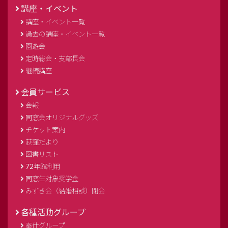
講座・イベント
講座・イベント一覧
過去の講座・イベント一覧
園遊会
定時総会・支部長会
継続講座
会員サービス
会報
同窓会オリジナルグッズ
チケット案内
荻窪だより
図書リスト
72年館利用
同窓生対象奨学金
みずき会（結婚相談）閉会
各種活動グループ
奉仕グループ