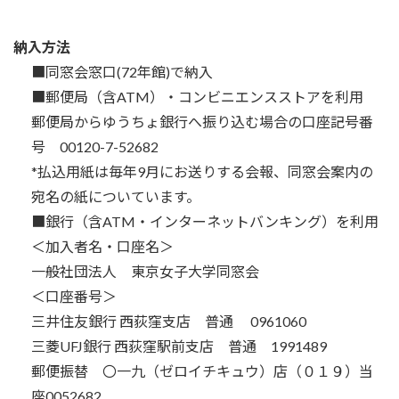
納入方法
■同窓会窓口(72年館)で納入
■郵便局（含ATM）・コンビニエンスストアを利用
郵便局からゆうちょ銀行へ振り込む場合の口座記号番
号 00120-7-52682
*払込用紙は毎年9月にお送りする会報、同窓会案内の
宛名の紙についています。
■銀行（含ATM・インターネットバンキング）を利用
＜加入者名・口座名＞
一般社団法人 東京女子大学同窓会
＜口座番号＞
三井住友銀行 西荻窪支店 普通 0961060
三菱UFJ銀行 西荻窪駅前支店 普通 1991489
郵便振替 〇一九（ゼロイチキュウ）店（０１９）当
座0052682