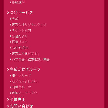
継続講座
会員サービス
会報
同窓会オリジナルグッズ
チケット案内
荻窪だより
図書リスト
72年館利用
同窓生対象奨学金
みずき会（結婚相談）閉会
各種活動グループ
奉仕グループ
拡大写本あじさい
自主グループ
同期会・クラス会
会員専用
お問い合わせ