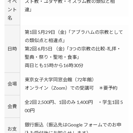
イベ
スト教・ユダヤ教・イスラム教の類似と相
ント
違」
名
第1回 5月29日（金)「アブラハムの宗教として
の類似点と相違点」
日時
第2回 6月5日 （金)「3つの宗教の比較-礼拝・
聖典・祭り・聖地・食事」
両日とも15時から16時30分
東京女子大学同窓会館（72年館）
会場
オンライン（Zoom）での受講可 ＊要予約
全2回 2,500円、1回のみ 1,400円 ・学生1回 5
会費
00円
銀行振込（振込先はGoogle フォームでのお申
お支
込み受付後にお知らせします）