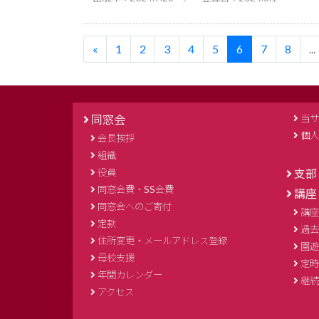
«
1
2
3
4
5
6
7
8
...
同窓会
当サ
個人
会長挨拶
組織
役員
支部
同窓会費・SS会費
講座
同窓会へのご寄付
講座
定款
過去
住所変更・メールアドレス登録
園遊
母校支援
定時
年間カレンダー
継続
アクセス