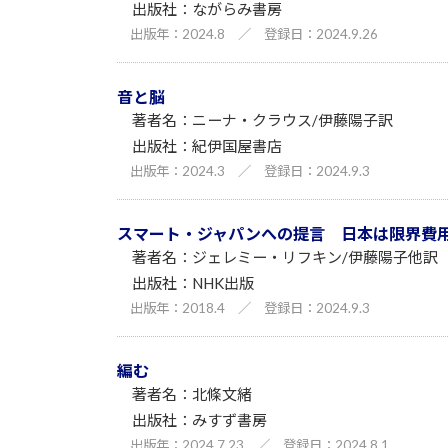
ながらみ書房
2024.8
／
2024.9.26
音と脳
ニーナ・クラウス/伊藤陽子訳
紀伊国屋書店
2024.3
／
2024.9.3
スマート・ジャパンへの提言 日本は限界費
ジェレミー・リフキン/伊藤陽子他訳
NHK出版
2018.4
／
2024.9.3
編む
北條文緒
みすず書房
2024.7.23
／
2024.8.1