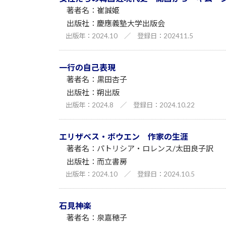
崔誠姫
慶應義塾大学出版会
2024.10
／
202411.5
一行の自己表現
黒田杏子
朔出版
2024.8
／
2024.10.22
エリザベス・ボウエン 作家の生涯
パトリシア・ロレンス/太田良子訳
而立書房
2024.10
／
2024.10.5
石見神楽
泉嘉穂子