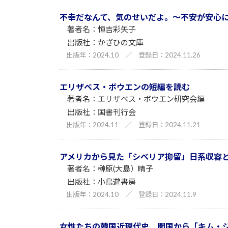
不幸だなんて、気のせいだよ。～不安が安心
恒吉彩矢子
かざひの文庫
2024.10
／
2024.11.26
エリザベス・ボウエンの短編を読む
エリザベス・ボウエン研究会編
国書刊行会
2024.11
／
2024.11.21
アメリカから見た「シベリア抑留」日系収容
榊原(大島）晴子
小鳥遊書房
2024.10
／
2024.11.9
女性たちの韓国近現代史 開国から「キム・