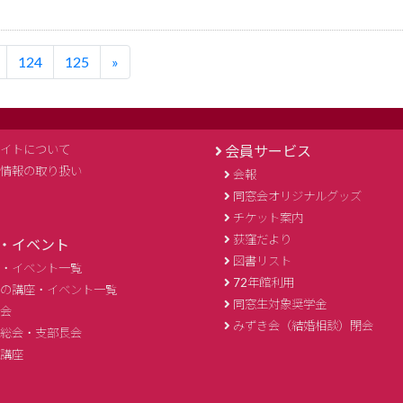
124
125
»
イトについて
会員サービス
情報の取り扱い
会報
同窓会オリジナルグッズ
チケット案内
荻窪だより
・イベント
図書リスト
・イベント一覧
72年館利用
の講座・イベント一覧
同窓生対象奨学金
会
みずき会（結婚相談）閉会
総会・支部長会
講座