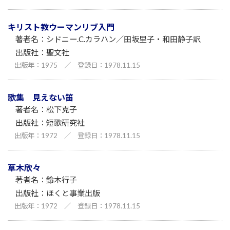
キリスト教ウーマンリブ入門
シドニー.C.カラハン／田坂里子・和田静子訳
聖文社
1975
／
1978.11.15
歌集 見えない笛
松下克子
短歌研究社
1972
／
1978.11.15
草木欣々
鈴木行子
ほくと事業出版
1972
／
1978.11.15