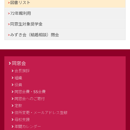
図書リスト
72年館利用
同窓生対象奨学金
みずき会（結婚相談）閉会
同窓会
会長挨拶
組織
役員
同窓会費・SS会費
同窓会へのご寄付
定款
住所変更・メールアドレス登録
母校支援
年間カレンダー