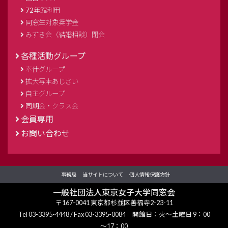
72年館利用
同窓生対象奨学金
みずき会（結婚相談）閉会
各種活動グループ
奉仕グループ
拡大写本あじさい
自主グループ
同期会・クラス会
会員専用
お問い合わせ
事務局
当サイトについて
個人情報保護方針
一般社団法人東京女子大学同窓会
〒167-0041 東京都杉並区善福寺2-23-11
Tel
03-3395-4448
/ Fax 03-3395-0084 開館日：火～土曜日 9：00
～17：00