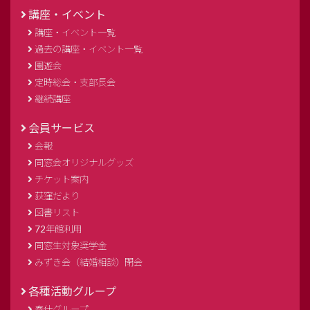
講座・イベント
講座・イベント一覧
過去の講座・イベント一覧
園遊会
定時総会・支部長会
継続講座
会員サービス
会報
同窓会オリジナルグッズ
チケット案内
荻窪だより
図書リスト
72年館利用
同窓生対象奨学金
みずき会（結婚相談）閉会
各種活動グループ
奉仕グループ