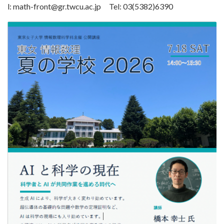
l: math-front@gr.twcu.ac.jp Tel: 03(5382)6390