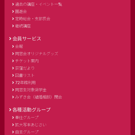
過去の講座・イベント一覧
園遊会
定時総会・支部長会
継続講座
会員サービス
会報
同窓会オリジナルグッズ
チケット案内
荻窪だより
図書リスト
72年館利用
同窓生対象奨学金
みずき会（結婚相談）閉会
各種活動グループ
奉仕グループ
拡大写本あじさい
自主グループ