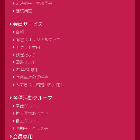
定時総会・支部長会
継続講座
会員サービス
会報
同窓会オリジナルグッズ
チケット案内
荻窪だより
図書リスト
72年館利用
同窓生対象奨学金
みずき会（結婚相談）閉会
各種活動グループ
奉仕グループ
拡大写本あじさい
自主グループ
同期会・クラス会
会員専用