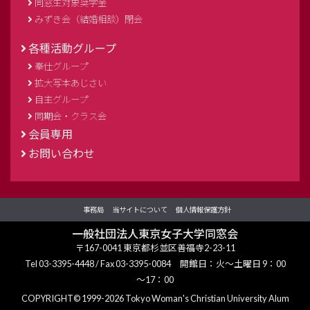
同窓生対象奨学金
みずき会（結婚相談）閉会
各種活動グループ
奉仕グループ
拡大写本あじさい
自主グループ
同期会・クラス会
会員専用
お問い合わせ
事務局
当サイトについて
個人情報保護方針
一般社団法人東京女子大学同窓会
〒167-0041 東京都杉並区善福寺2-23-11
Tel
03-3395-4448
/ Fax 03-3395-0084 開館日：火～土曜日 9：00
～17：00
COPYRIGHT©
1999-2026 Tokyo Woman's Christian University Alum